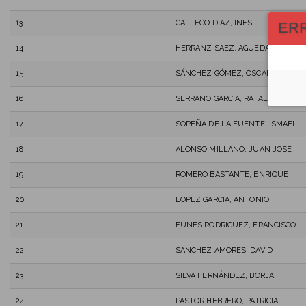
13
GALLEGO DIAZ, INES
ER
14
HERRANZ SAEZ, AGUEDA
15
SÁNCHEZ GÓMEZ, ÓSCAR
16
SERRANO GARCÍA, RAFAEL
17
SOPEÑA DE LA FUENTE, ISMAEL
18
ALONSO MILLANO, JUAN JOSÉ
19
ROMERO BASTANTE, ENRIQUE
20
LOPEZ GARCIA, ANTONIO
21
FUNES RODRIGUEZ, FRANCISCO
22
SANCHEZ AMORES, DAVID
23
SILVA FERNÁNDEZ, BORJA
24
PASTOR HEBRERO, PATRICIA