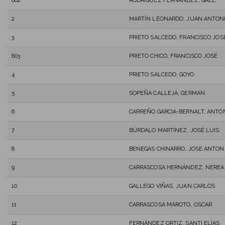
602
RODRIGUEZ FERNANDEZ, GAEL
2
MARTÍN LEONARDO, JUAN ANTON
3
PRIETO SALCEDO, FRANCISCO JOS
603
PRIETO CHICO, FRANCISCO JOSÉ
4
PRIETO SALCEDO, GOYO
5
SOPEÑA CALLEJA, GERMAN
6
CARREÑO GARCIA-BERNALT, ANTO
7
BÚRDALO MARTÍNEZ, JOSÉ LUIS
8
BENEGAS CHINARRO, JOSE ANTON
9
CARRASCOSA HERNÁNDEZ, NEREA
10
GALLEGO VIÑAS, JUAN CARLOS
11
CARRASCOSA MAROTO, OSCAR
12
FERNÁNDEZ ORTIZ, SANTI ELÍAS