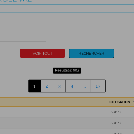
Résultats: 603
1
2
3
4
…
13
COTISATION
SUB 12
SUB 12