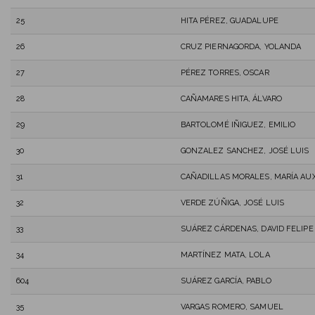
25
HITA PÉREZ, GUADALUPE
26
CRUZ PIERNAGORDA, YOLANDA
27
PÉREZ TORRES, OSCAR
28
CAÑAMARES HITA, ÁLVARO
29
BARTOLOMÉ IÑIGUEZ, EMILIO
30
GONZALEZ SANCHEZ, JOSÉ LUIS
31
CAÑADILLAS MORALES, MARÍA AU
32
VERDE ZÚÑIGA, JOSÉ LUIS
33
SUÁREZ CÁRDENAS, DAVID FELIPE
34
MARTÍNEZ MATA, LOLA
604
SUÁREZ GARCÍA, PABLO
35
VARGAS ROMERO, SAMUEL