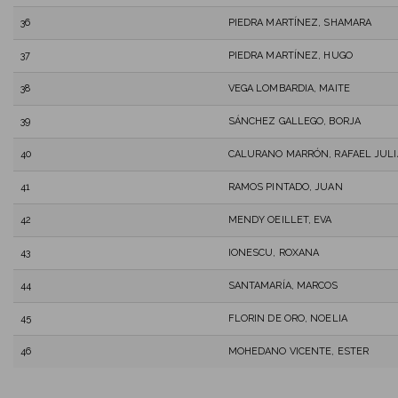
36
PIEDRA MARTÍNEZ, SHAMARA
37
PIEDRA MARTÍNEZ, HUGO
38
VEGA LOMBARDIA, MAITE
39
SÁNCHEZ GALLEGO, BORJA
40
CALURANO MARRÓN, RAFAEL JUL
41
RAMOS PINTADO, JUAN
42
MENDY OEILLET, EVA
43
IONESCU, ROXANA
44
SANTAMARÍA, MARCOS
45
FLORIN DE ORO, NOELIA
46
MOHEDANO VICENTE, ESTER