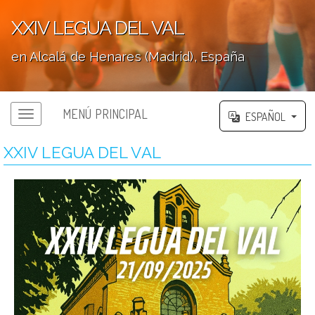
XXIV LEGUA DEL VAL
en Alcalá de Henares (Madrid), España
';
MENÚ PRINCIPAL
ESPAÑOL
XXIV LEGUA DEL VAL