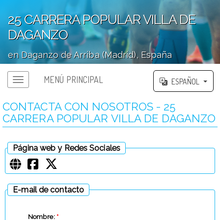
25 CARRERA POPULAR VILLA DE
DAGANZO
en Daganzo de Arriba (Madrid), España
';
MENÚ PRINCIPAL
ESPAÑOL
CONTACTA CON NOSOTROS - 25
CARRERA POPULAR VILLA DE DAGANZO
Página web y Redes Sociales
E-mail de contacto
Nombre:
*