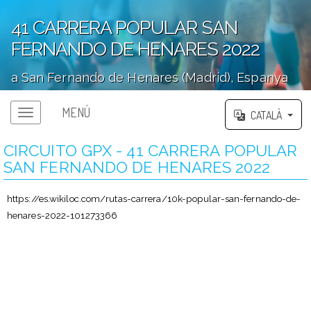
41 CARRERA POPULAR SAN
FERNANDO DE HENARES 2022
a San Fernando de Henares (Madrid), Espanya
';
MENÚ
CATALÀ
CIRCUITO GPX - 41 CARRERA POPULAR
SAN FERNANDO DE HENARES 2022
https://es.wikiloc.com/rutas-carrera/10k-popular-san-fernando-de-
henares-2022-101273366