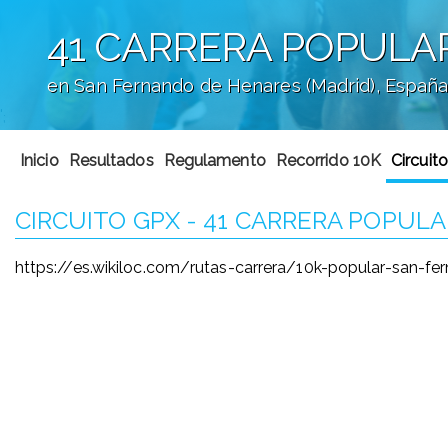
41 CARRERA POPULA
en San Fernando de Henares (Madrid), Españ
';
Inicio
Resultados
Regulamento
Recorrido 10K
Circuit
CIRCUITO GPX - 41 CARRERA POPUL
https://es.wikiloc.com/rutas-carrera/10k-popular-san-