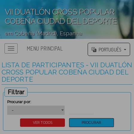
VII DUATLÓN CROSS POPULAR
COBEÑA CIUDAD DEL DEPORTE
em Cobeña (Madrid), Espanha
';
MENU PRINCIPAL
PORTUGUÊS
LISTA DE PARTICIPANTES - VII DUATLÓN
CROSS POPULAR COBEÑA CIUDAD DEL
DEPORTE
Filtrar
Procurar por: