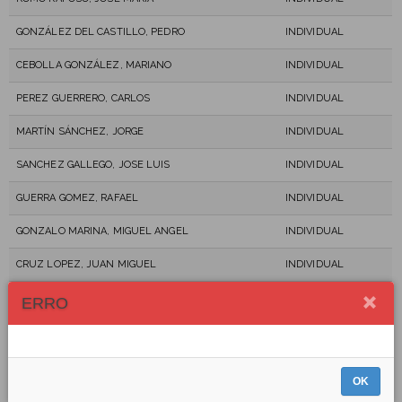
GONZÁLEZ DEL CASTILLO, PEDRO
INDIVIDUAL
CEBOLLA GONZÁLEZ, MARIANO
INDIVIDUAL
PEREZ GUERRERO, CARLOS
INDIVIDUAL
MARTÍN SÁNCHEZ, JORGE
INDIVIDUAL
SANCHEZ GALLEGO, JOSE LUIS
INDIVIDUAL
GUERRA GOMEZ, RAFAEL
INDIVIDUAL
GONZALO MARINA, MIGUEL ANGEL
INDIVIDUAL
CRUZ LOPEZ, JUAN MIGUEL
INDIVIDUAL
ESPÍLEZ ELIPE, ENRIQUE
INDIVIDUAL
ERRO
ESPÍLEZ LAREDO, ELENA
RELEVOS
RAMOS PINAZO, LUIS
RELEVOS
OK
OLIVAR, RAÚL
INDIVIDUAL