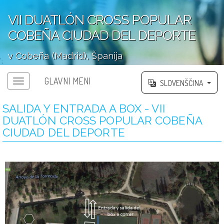
VII DUATLÓN CROSS POPULAR
COBEÑA CIUDAD DEL DEPORTE
v Cobeña (Madrid), Španija
';
GLAVNI MENI
SLOVENŠČINA
SALIDA Y ENTRADA A BOX - VII
DUATLÓN CROSS POPULAR COBEÑA
CIUDAD DEL DEPORTE